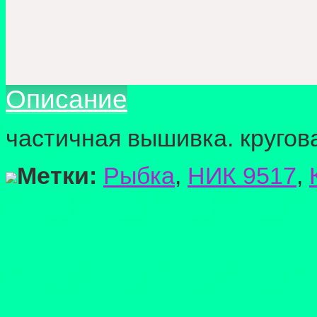
Описание
частичная вышивка. кругова
Метки:
Рыбка
,
НИК 9517
,