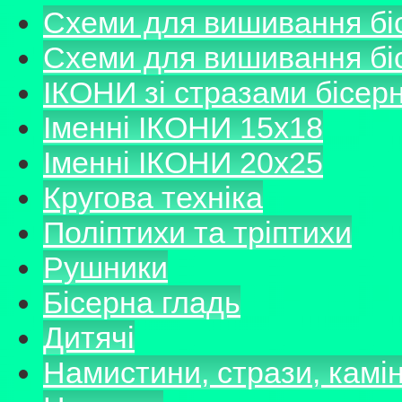
Схеми для вишивання б
Схеми для вишивання б
ІКОНИ зі стразами бісер
Іменні ІКОНИ 15х18
Іменні ІКОНИ 20х25
Кругова техніка
Поліптихи та тріптихи
Рушники
Бісерна гладь
Дитячі
Намистини, стрази, камі