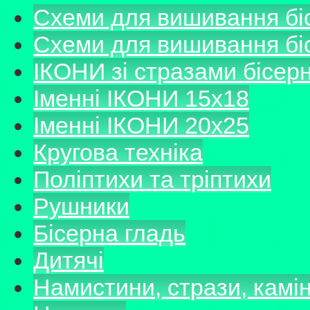
Схеми для вишивання б
Схеми для вишивання б
ІКОНИ зі стразами бісер
Іменні ІКОНИ 15х18
Іменні ІКОНИ 20х25
Кругова техніка
Поліптихи та тріптихи
Рушники
Бісерна гладь
Дитячі
Намистини, стрази, камі