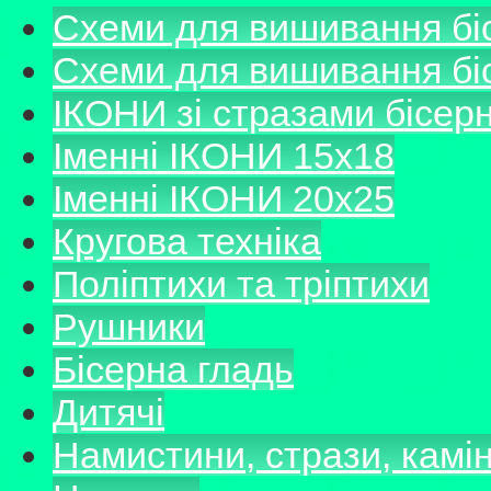
Схеми для вишивання б
Схеми для вишивання б
ІКОНИ зі стразами бісер
Іменні ІКОНИ 15х18
Іменні ІКОНИ 20х25
Кругова техніка
Поліптихи та тріптихи
Рушники
Бісерна гладь
Дитячі
Намистини, стрази, камі