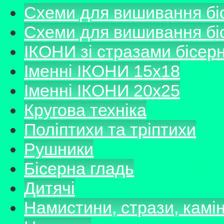
Схеми для вишивання б
Схеми для вишивання б
ІКОНИ зі стразами бісер
Іменні ІКОНИ 15х18
Іменні ІКОНИ 20х25
Кругова техніка
Поліптихи та тріптихи
Рушники
Бісерна гладь
Дитячі
Намистини, стрази, камі