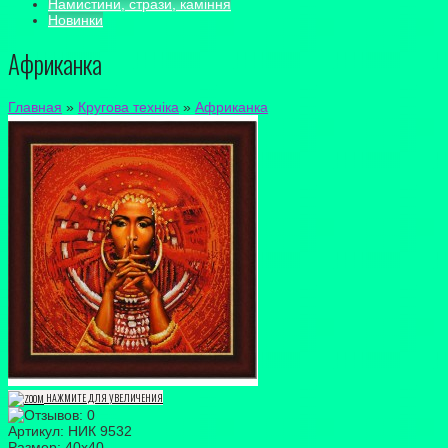
Намистини, стрази, каміння
Новинки
Африканка
Главная
»
Кругова техніка
»
Африканка
НАЖМИТЕ ДЛЯ УВЕЛИЧЕНИЯ
Артикул:
НИК 9532
Размер:
40х40