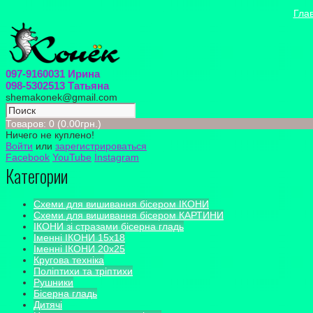
Гла
097-9160031 Ирина
098-5302513 Татьяна
shemakonek@gmail.com
Товаров: 0 (0.00грн.)
Ничего не куплено!
Войти
или
зарегистрироваться
Facebook
YouTube
Instagram
Категории
Схеми для вишивання бісером ІКОНИ
Схеми для вишивання бісером КАРТИНИ
ІКОНИ зі стразами бісерна гладь
Іменні ІКОНИ 15х18
Іменні ІКОНИ 20х25
Кругова техніка
Поліптихи та тріптихи
Рушники
Бісерна гладь
Дитячі