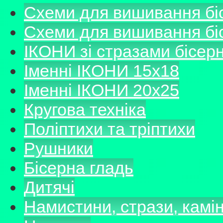
Схеми для вишивання б
Схеми для вишивання б
ІКОНИ зі стразами бісер
Іменні ІКОНИ 15х18
Іменні ІКОНИ 20х25
Кругова техніка
Поліптихи та тріптихи
Рушники
Бісерна гладь
Дитячі
Намистини, стрази, камі