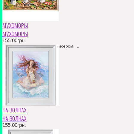
МУХОМОРЫ
МУХОМОРЫ
155.00грн.
Частичная вышивка. Гладь бисером. ..
КУПИТЬ
В ЗАКЛАДКИ
В СРАВНЕНИЕ
155.00грн.
НА ВОЛНАХ
НА ВОЛНАХ
155.00грн.
частичная вышивка ..